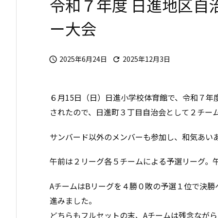
令和７年度 日進地区自
ー大会
2025年6月24日
2025年12月3日


６月15日（日）日進小学校体育館で、令和７年
されたので、日進町３丁目自治会として２チー
サンバード以外のメンバーも参加し、和気あい
午前は２リーグ各５チームによる予選リーグ。
AチームはBリーグを４勝０敗の予選１位で決勝
進みました。
どちらもフルセットの末、Aチームは残念なが