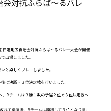
治会対抗ふらば～るバレ
度 日進地区自治会対抗ふらば～るバレー大会が開催
ムで出場しました。
あいと楽しくプレーしました。
午後は決勝・３位決定戦を行いました。
へ、Bチームは３勝１敗の予選２位で３位決定戦へ
ら敗れて準優勝、Bチームは勝利して３位となりまし