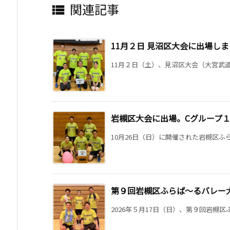
関連記事

11月２日 見沼区大会に出場し
11月２日（土）、見沼区大会（大宮武道
岩槻区大会に出場。Cグループ
10月26日（日）に開催された岩槻区ふら
第９回岩槻区ふらば〜るバレー
2026年５月17日（日）、第９回岩槻区