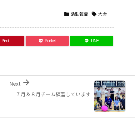
活動報告
大会


Pin it
Pocket
LINE

Next
７月＆８月チーム練習しています