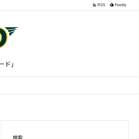

Feedly
RSS
ード」
検索