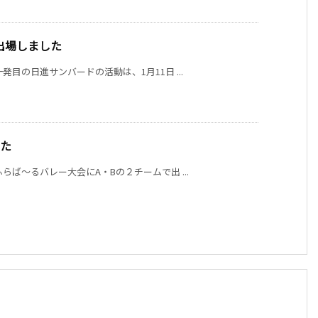
出場しました
発目の日進サンバードの活動は、1月11日 ...
した
らば〜るバレー大会にA・Bの２チームで出 ...