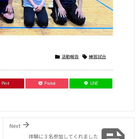
活動報告
練習試合


Pin it
Pocket
LINE

Next
体験に３名参加してくれました