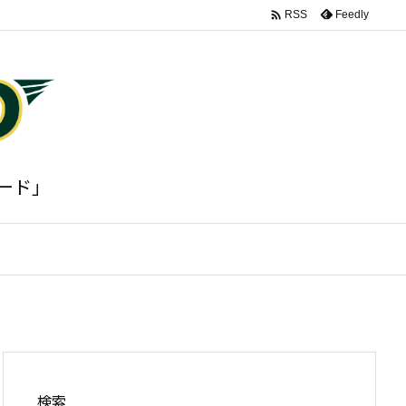

Feedly
RSS
ード」
検索