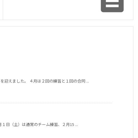

迎えました。 ４月は２回の練習と１回の合同 ...
１日（土）は通常のチーム練習、２月15 ...